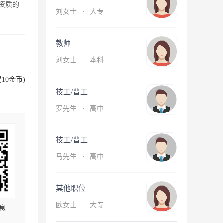
资质的
刘女士
·
大专
教师
刘女士
·
本科
10金币)
技工/普工
罗先生
·
高中
技工/普工
马先生
·
高中
其他职位
欧女士
·
大专
息