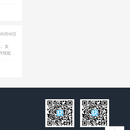
无犯罪记
上文化，
良好沟通
08月08日
下、女
工作轻松，
妈、全职