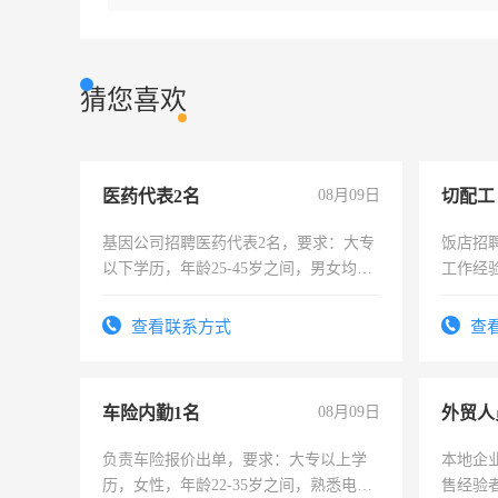
猜您喜欢
医药代表2名
08月09日
切配工
基因公司招聘医药代表2名，要求：大专
饭店招
以下学历，年龄25-45岁之间，男女均
工作经
可，需要具有营销经验，从事过医药代
作。包吃
表或者有医学资质的优先，底薪+绩效，
4500。
查看联系方式
查
交五险。
车险内勤1名
08月09日
外贸人
负责车险报价出单，要求：大专以上学
本地企
历，女性，年龄22-35岁之间，熟悉电脑
售经验