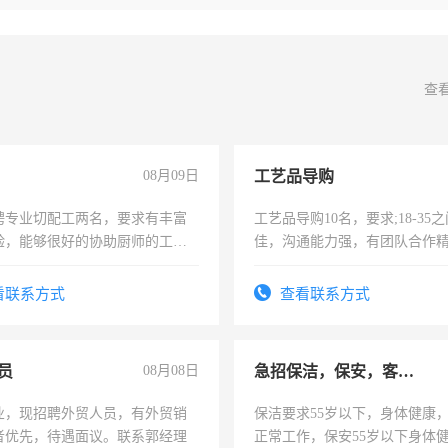
查
08月09日
工艺品导购
聘专业切配工两名，要求有丰富
工艺品导购10名，要求;18-35
验，能够很好的协助厨师的工
佳，沟通能力强，有团队合作
住，每月有公休，工资3500-
上进心，有工作经验者优先！
看联系方式
查看联系方式
员
08月08日
急招保洁，保安，客服，工程
业，现招聘外贸人员，有外贸销
保洁要求55岁以下，身体健康
者优先，待遇面议。联系郭经理
正常工作，保安55岁以下身体