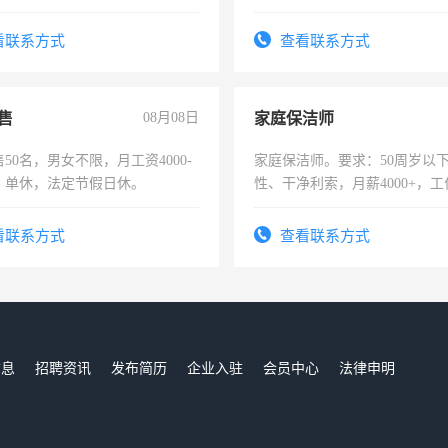
责任心形象端庄，遵纪守法，
录，客服要求45岁以下高中以
看联系方式
查看联系方式
懂电脑工作认真，性格开朗有
能力，工程，懂水电维修。
售
08月08日
家庭保洁师
50名，男女不限，月工资4000-
家庭保洁师。要求：50周岁以
元，单休，法定节假日休。
性、干净利索，月薪4000+，
时间灵活，不需坐班，适合宝
太太等。
看联系方式
查看联系方式
信息
招聘资讯
发布简历
企业入驻
会员中心
法律申明
们