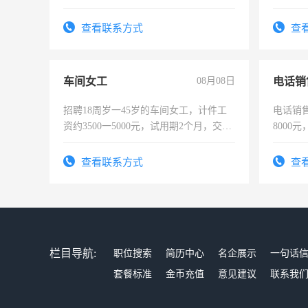
操作，工作态度认真，具有团队精神，
试用期1-3个月，转正后交纳五险，
查看联系方式
查
车间女工
08月08日
电话销
招聘18周岁一45岁的车间女工，计件工
电话销售
资约3500一5000元，试用期2个月，交五
8000
险，有年薪假，年底福利
查看联系方式
查
栏目导航:
职位搜索
简历中心
名企展示
一句话
套餐标准
金币充值
意见建议
联系我