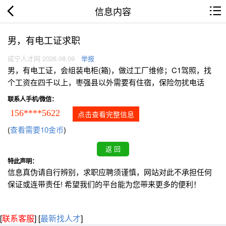
信息内容
男，有电工证求职
咸宁人才网 2026.08.09
举报
男，有电工证，会组装电柜(箱)，做过工厂维修；C1驾照，找
个工资在四千以上，枣强县以外需要有住宿，保险勿扰电话
联系人手机/微信：
156****5622
点击查看完整信息
(
查看需要10金币
)
特此声明：
信息真伪请自行辨别，求职应聘须谨慎，网站对此不承担任何
保证或连带责任! 希望我们的平台能为您带来更多的便利！
[
联系客服
]
[
最新找人才
]