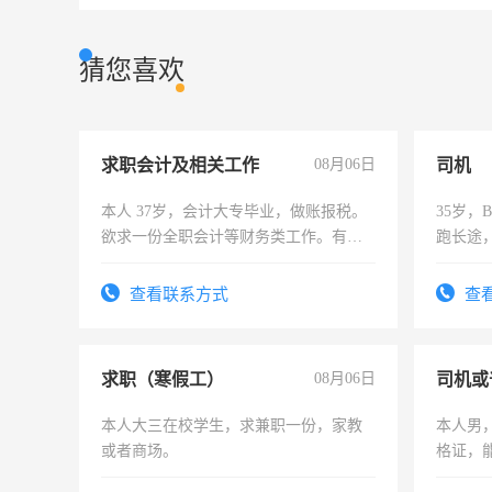
猜您喜欢
求职会计及相关工作
08月06日
司机
本人 37岁，会计大专毕业，做账报税。
35岁
欲求一份全职会计等财务类工作。有会
跑长途
计证
六，渣
查看联系方式
查
求职（寒假工）
08月06日
司机或
本人大三在校学生，求兼职一份，家教
本人男，
或者商场。
格证，
实，需