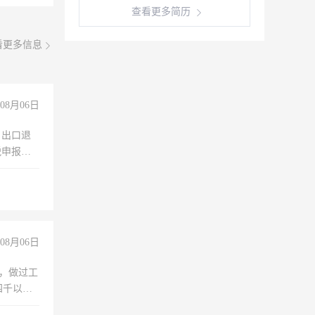
查看更多简历
看更多信息
08月06日
，出口退
税申报、
理乱账业
职会计工
08月06日
)，做过工
四千以
保险勿扰