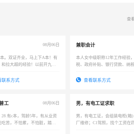
查
08月06日
兼职会计
，B本。双证齐全，马上下A本！有
本人女中级职称12年工作经验
，和拉大超的经验！以前开九米
税、政府补贴、银行贷款、纳
土车
为各类公司策划，设建新账，
务，财务咨询等业务。欲求兼
看联系方式
查看联系方式
作
普工
08月06日
男，有电工证求职
28.有c本，驾龄5年，有从业资
男，有电工证，会组装电柜(箱
能吃苦，不怕累，不怕脏，踏
厂维修；C1驾照，找个工资在
求稳定工作一份，保险不干
上，枣强县以外需要有住宿，