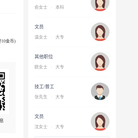
俞女士
·
本科
文员
温女士
·
大专
10金币)
其他职位
欧女士
·
大专
技工/普工
张先生
·
大专
文员
息
沈女士
·
大专