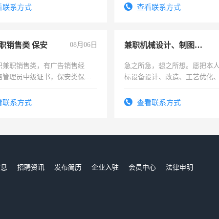
电话
看联系方式
查看联系方式
职销售类 保安
08月06日
兼职机械设计、制图、设备改造
职兼职销售类，有广告销售经
急之所急，想之所想。愿把本
络管理员中级证书，保安类保安
标设备设计、改造、工艺优化
形象岗或幼儿园保安，维修水电
作和分解的经验与您分享。 真
压电工证和十几年工作经验
结识有识之士，共享未来。
看联系方式
查看联系方式
信息
招聘资讯
发布简历
企业入驻
会员中心
法律申明
们