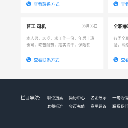
查看联系方式
查
普工 司机
08月06日
全职兼
本人男，30岁，求工作一份，年后上班
各类全
也可，吃苦耐劳，踏实肯干，保险销售
验，网
勿扰
队长，
有高低
查看联系方式
查
栏目导航:
职位搜索
简历中心
名企展示
一句话
套餐标准
金币充值
意见建议
联系我