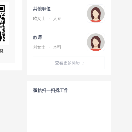
其他职位
欧女士
·
大专
教师
刘女士
·
本科
息
查看更多简历
微信扫一扫找工作