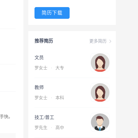
简历下载
推荐简历
更多简历
文员
罗女士
·
大专
教师
罗女士
·
本科
手快。
技工/普工
罗先生
·
高中