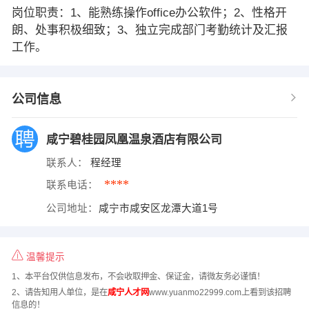
岗位职责：1、能熟练操作office办公软件；2、性格开
朗、处事积极细致；3、独立完成部门考勤统计及汇报
工作。
公司信息
咸宁碧桂园凤凰温泉酒店有限公司
联系人：
程经理
****
联系电话：
公司地址：
咸宁市咸安区龙潭大道1号
温馨提示
1、本平台仅供信息发布，不会收取押金、保证金，请微友务必谨慎！
2、请告知用人单位，是在
咸宁人才网
www.yuanmo22999.com上看到该招聘
信息的！