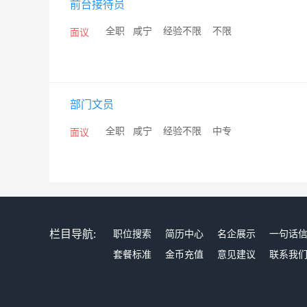
前台接待员
/
全职
/
咸宁
/
经验不限
/
不限
面议
部门文员
/
全职
/
咸宁
/
经验不限
/
中专
面议
栏目导航:
职位搜索
简历中心
名企展示
一句话
套餐标准
金币充值
意见建议
联系我