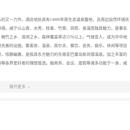
的又一力作，酒店地处具有14000年原生态温泉腹地，且周边自然环镜优
兼得。咸宁以山青、水秀、桂香、竹翠、洞奇、泉温而独具魅力，是著名
楠竹之乡、溶洞之乡，森林覆盖率达55％以上，气候宜人，成为华中地
进完善的设施，集客房、温泉、高尔夫、餐饮、会务、娱乐、休闲等项目
颖，恬静幽雅，是极具东方魅力的东南亚巴厘岛新风情温泉。加之丰富的
游等各界爱好者的理想首选。融商务、会议、度假等诸多功能于一身，咸
展开更多