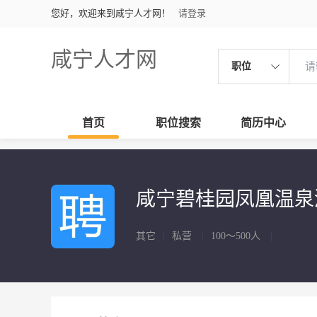
您好，欢迎来到咸宁人才网！
请登录
咸宁人才网
职位
首页
职位搜索
简历中心
咸宁碧桂园凤凰温
其它
|
私营
|
100～500人
|